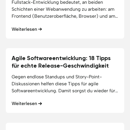
Fullstack-Entwicklung bedeutet, an beiden
Schichten einer Webanwendung zu arbeiten: am
Frontend (Benutzeroberfläche, Browser) und am
Backend (Serverlogik, Datenbanken, APIs). Ein
Weiterlesen
Fullstack Web Developer deckt beide Bereiche
ab.
Agile Softwareentwicklung: 18 Tipps
08.06.2026
12
min Lesezeit
für echte Release-Geschwindigkeit
Gegen endlose Standups und Story-Point-
Diskussionen helfen diese Tipps für agile
Softwareentwicklung. Damit sorgst du wieder für
eine schnelle Auslieferung von funktionierender
Weiterlesen
Software.