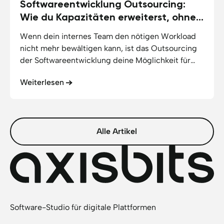
Softwareentwicklung Outsourcing:
06.06.2026
10
min Lesezeit
Wie du Kapazitäten erweiterst, ohne
die Kontrolle zu verlieren
Wenn dein internes Team den nötigen Workload
nicht mehr bewältigen kann, ist das Outsourcing
der Softwareentwicklung deine Möglichkeit für
weiteres Wachstum. Durch die Zusammenarbeit
Weiterlesen
mit externen Experten baust du technische
Schulden kontrolliert ab und gewinnst neuen
Handlungsspielraum.
Alle Artikel
Software-Studio für digitale Plattformen