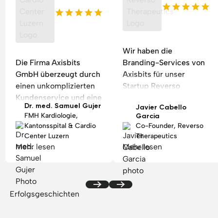
Wir haben die
Die Firma Axisbits
Branding-Services von
GmbH überzeugt durch
Axisbits für unser
einen unkomplizierten
Startup Reverso
Kundenservice und eine
Therapeutics in
Dr. med. Samuel Gujer
Javier Cabello
schöne, einfach zu
Anspruch genommen.
FMH Kardiologie,
Garcia
bearbeitende
Der Prozess verlief
Kantonsspital & Cardio
Co-Founder, Reverso
Homepage für eine
reibungslos, das Team
Center Luzern
Therapeutics
kardiologische Praxis.
war jederzeit erreichbar
Mehr lesen
Mehr lesen
und hat auf Basis
unserer Vorschläge
schnell zwei Branding-
Optionen ausgearbeitet.
Erfolgsgeschichten
Alles wurde
professionell umgesetzt