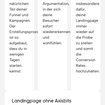
natürlichen
Argumentation,
insbesondere
Teil deiner
in der sich
dafür,
Funnel und
deine
deine
Kampagnen.
Besucher
Landingpage
Der
sofort
immer
Erstellungsprozess
wiedererkennen
wieder auf
ist so
und
die Probe
aufgebaut,
wohlfühlen.
zu stellen
dass du in
und somit
wenigen
die
Tagen
Conversion
starten
Rates
kannst.
hochzuhalten.
Landingpage ohne Axisbits