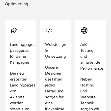
Optimierung
Landingpages
Webdesign
A/B-
passgenau
&
Testing
für deine
Umsetzung
und
Kampagne
anhaltende
Unsere
Performance
Die neu
Designer
erstellten
gestalten
Neben
Landingpages
jedes
Hosting
von
Detail und
und
Axisbits
sorgen für
Website-
werden
eine
Technik
sofort zum
lückenlose
sorgen wir